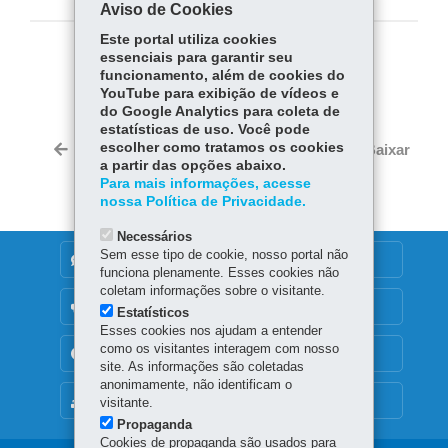
Aviso de Cookies
Este portal utiliza cookies
essenciais para garantir seu
COMPARTILHE:
funcionamento, além de cookies do
YouTube para exibição de vídeos e
Fa
W
do Google Analytics para coleta de
ce
ha
estatísticas de uso. Você pode
Tw
bo
ts
escolher como tratamos os cookies
Voltar
Início
Imprimir
Baixar
itt
a partir das opções abaixo.
ok
Ap
er
Para mais informações, acesse
p
nossa Política de Privacidade.
Necessários
Sem esse tipo de cookie, nosso portal não
DENUNCIE CORRUPÇÃO
funciona plenamente. Esses cookies não
coletam informações sobre o visitante.
OUVIDORIA
Estatísticos
Esses cookies nos ajudam a entender
como os visitantes interagem com nosso
TRANSPARÊNCIA INSTITUCIONAL
site. As informações são coletadas
anonimamente, não identificam o
MAPA DO SITE
visitante.
Propaganda
Cookies de propaganda são usados para