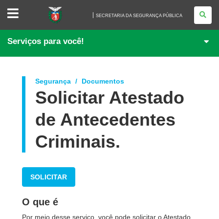
SECRETARIA
DA
SECRETARIA DA SEGURANÇA PÚBLICA
SEGURANÇA
PÚBLICA
Serviços para você!
Segurança
Documentos
Solicitar Atestado
de Antecedentes
Criminais.
SOLICITAR
O que é
Por meio desse serviço, você pode solicitar o Atestado