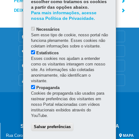
PERGUNTAS FREQUENTES
escolher como tratamos os cookies
a partir das opções abaixo.
DEIXE SUA OPINIÃO
Para mais informações, acesse
nossa Política de Privacidade.
Necessários
Sem esse tipo de cookie, nosso portal não
DENUNCIE CORRUPÇÃO
funciona plenamente. Esses cookies não
coletam informações sobre o visitante.
OUVIDORIA
Estatísticos
Esses cookies nos ajudam a entender
como os visitantes interagem com nosso
TRANSPARÊNCIA INSTITUCIONAL
site. As informações são coletadas
anonimamente, não identificam o
MAPA DO SITE
visitante.
Propaganda
Cookies de propaganda são usados para
rastrear preferências dos visitantes em
Navegação
nosso Portal relacionadas com vídeos
institucionais exibidos através do
principal
YouTube.
SECRETARIA DA SEGURANÇA PÚBLICA
Salvar preferências
Rua Coronel Dulcídio, 800 - Batel
-
80420-170
-
Curitiba
-
PR
MAPA