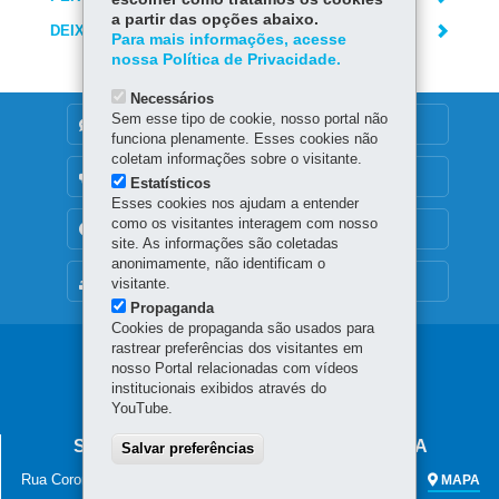
a partir das opções abaixo.
DEIXE SUA OPINIÃO
Para mais informações, acesse
nossa Política de Privacidade.
Necessários
Sem esse tipo de cookie, nosso portal não
DENUNCIE CORRUPÇÃO
funciona plenamente. Esses cookies não
coletam informações sobre o visitante.
OUVIDORIA
Estatísticos
Esses cookies nos ajudam a entender
como os visitantes interagem com nosso
TRANSPARÊNCIA INSTITUCIONAL
site. As informações são coletadas
anonimamente, não identificam o
MAPA DO SITE
visitante.
Propaganda
Cookies de propaganda são usados para
rastrear preferências dos visitantes em
Navegação
nosso Portal relacionadas com vídeos
institucionais exibidos através do
principal
YouTube.
SECRETARIA DA SEGURANÇA PÚBLICA
Salvar preferências
Rua Coronel Dulcídio, 800 - Batel
-
80420-170
-
Curitiba
-
PR
MAPA