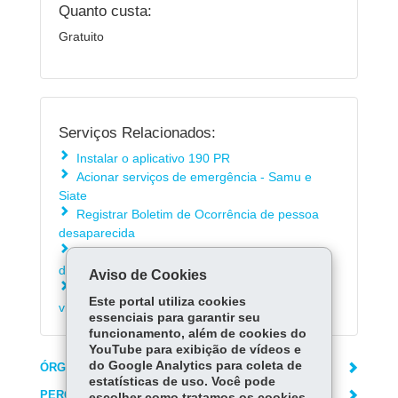
Quanto custa:
Gratuito
Serviços Relacionados:
Instalar o aplicativo 190 PR
Acionar serviços de emergência - Samu e
Siate
Registrar Boletim de Ocorrência de pessoa
desaparecida
Registrar Boletim de Ocorrência de violência
doméstica e familiar contra mulher
Aviso de Cookies
Acionar Botão do Pânico virtual - vítimas de
Este portal utiliza cookies
violência doméstica
essenciais para garantir seu
funcionamento, além de cookies do
YouTube para exibição de vídeos e
do Google Analytics para coleta de
ÓRGÃO RESPONSÁVEL
estatísticas de uso. Você pode
PERGUNTAS FREQUENTES
escolher como tratamos os cookies