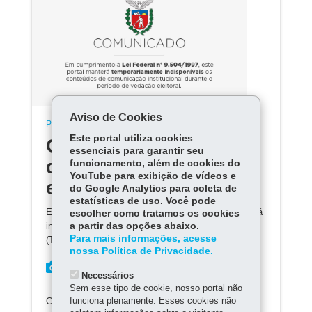
Aviso de Cookies
POLÍCIA MILITAR
Este portal utiliza cookies
Conteúdo indisponível
essenciais para garantir seu
devido ao período
funcionamento, além de cookies do
YouTube para exibição de vídeos e
eleitoral
do Google Analytics para coleta de
estatísticas de uso. Você pode
Em razão da legislação eleitoral, este conteúdo ficará
escolher como tratamos os cookies
a partir das opções abaixo.
indisponível até que o Tribunal Regional Eleitoral
Para mais informações, acesse
(TRE) oficialize o término das eleições.
nossa Política de Privacidade.
Necessários
Sem esse tipo de cookie, nosso portal não
funciona plenamente. Esses cookies não
COMPARTILHE: