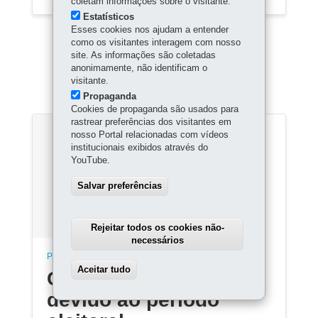
coletam informações sobre o visitante.
Estatísticos
Esses cookies nos ajudam a entender
como os visitantes interagem com nosso
site. As informações são coletadas
anonimamente, não identificam o
08:34
visitante.
Propaganda
Cookies de propaganda são usados para
rastrear preferências dos visitantes em
nosso Portal relacionadas com vídeos
institucionais exibidos através do
YouTube.
Salvar preferências
Rejeitar todos os cookies não-
necessários
POLÍCIA MILITAR
Aceitar tudo
Withdraw consent
Conteúdo indisponível
devido ao período